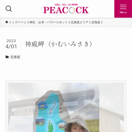
Menu
トップページ
神社・お寺・パワースポット
北海道エリア
北海道
2023
神威岬（かむいみさき）
4/01
北海道