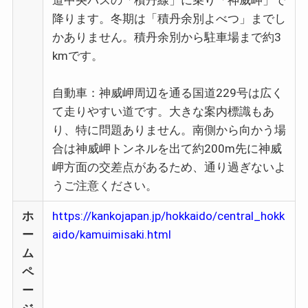
道中央バスの「積丹線」に乗り「神威岬」で
降ります。冬期は「積丹余別よべつ」までし
かありません。積丹余別から駐車場まで約3
kmです。
自動車：神威岬周辺を通る国道229号は広く
て走りやすい道です。大きな案内標識もあ
り、特に問題ありません。南側から向かう場
合は神威岬トンネルを出て約200m先に神威
岬方面の交差点があるため、通り過ぎないよ
うご注意ください。
ホ
https://kankojapan.jp/hokkaido/central_hokk
ー
aido/kamuimisaki.html
ム
ペ
ー