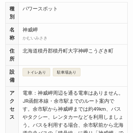
種
パワースポット
別
名
神威岬
称
かむいみさき
住
北海道積丹郡積丹町大字神岬こうざき町
所
設
トイレあり
駐車場あり
備
ア
電車：神威岬周辺を通る電車はありません。
ク
JR函館本線・余市駅までのルート案内で
セ
す。余市駅から神威岬までは約49km、バス
ス
やタクシー、レンタカーなどを利用しましょ
う。バスを利用する場合、余市駅前から北海