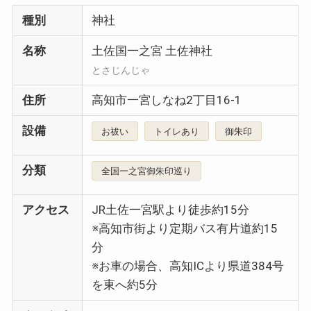
種別
神社
名称
土佐国一之宮 土佐神社
とさじんじゃ
住所
高知市一宮しなね2丁目16-1
設備
お祓い
トイレあり
御朱印
分類
全国一之宮御朱印巡り
アクセス
JR土佐一宮駅より徒歩約15分
※高知市街より定期バス有片道約15
分
※お車の場合、高知ICより県道384号
を東へ約5分