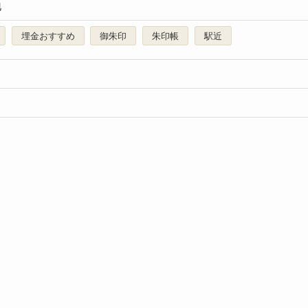
地
埋金おすすめ
御朱印
朱印帳
駅近