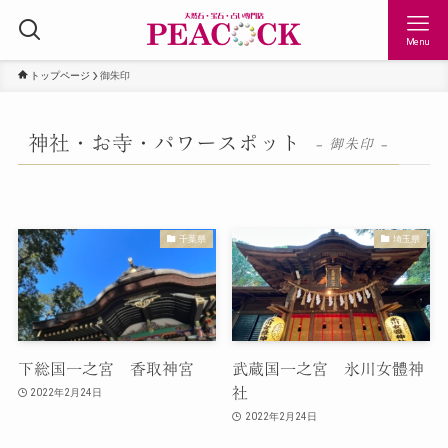
Menu
トップページ
御朱印
神社・お寺・パワースポット
– 御朱印 –
千葉県
埼玉県
下総国一之宮 香取神宮
武蔵国一之宮 氷川女體神
社
2022年2月24日
2022年2月24日